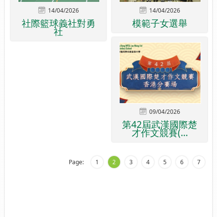
14/04/2026
14/04/2026
社際籃球義社對勇
模範子女選舉
社
09/04/2026
第42屆武漢國際楚
才作文競賽(...
Page:
1
2
3
4
5
6
7