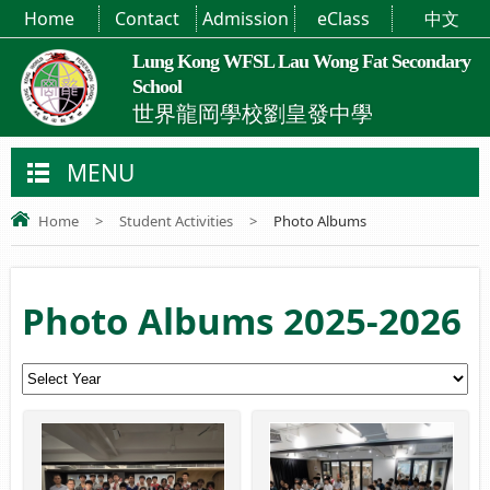
Home
Contact
Admission
eClass
中文
Lung Kong WFSL Lau Wong Fat Secondary
School
世界龍岡學校劉皇發中學
MENU
Home
>
Student Activities
>
Photo Albums
Photo Albums 2025-2026