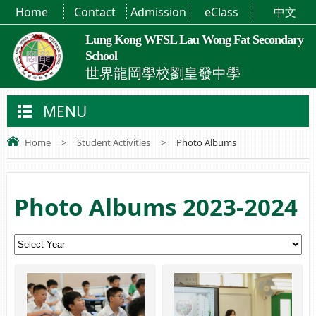
Home
Contact
Admission
eClass
中文
Lung Kong WFSL Lau Wong Fat Secondary
School
世界龍岡學校劉皇發中學
MENU
Home
>
Student Activities
>
Photo Albums
Photo Albums 2023-2024