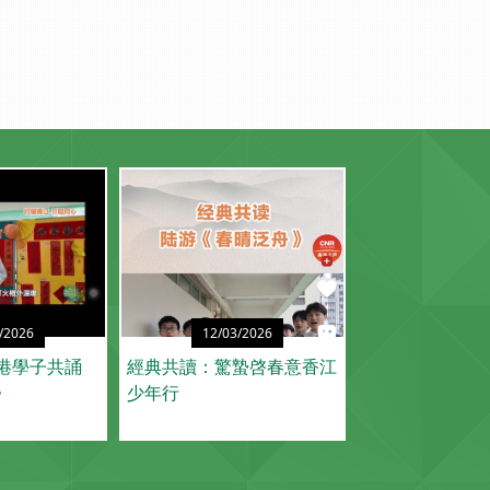
/2026
12/03/2026
香港學子共誦
經典共讀：驚蟄啓春意香江
》
少年行