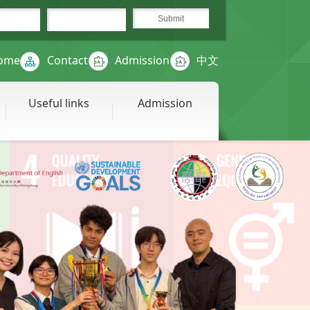
ome
Contact
Admission
中文
Useful links
Admission