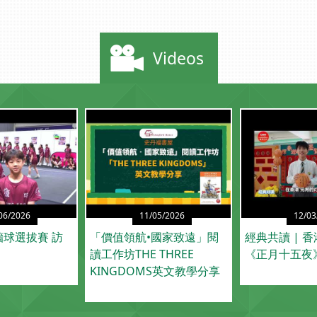
Videos
06/2026
11/05/2026
12/03
球選拔賽 訪
「價值領航•國家致遠」閱
經典共讀 | 
讀工作坊THE THREE
《正月十五夜
KINGDOMS英文教學分享