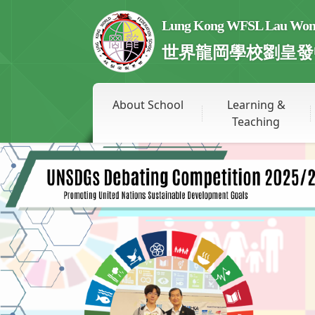
Lung Kong WFSL Lau Wong 
世界龍岡學校劉皇發
About School
Learning &
Teaching