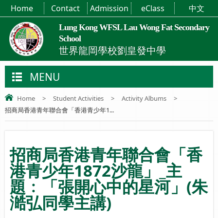
Home
Contact
Admission
eClass
中文
Lung Kong WFSL Lau Wong Fat Secondary
School
世界龍岡學校劉皇發中學
MENU
Home
>
Student Activities
>
Activity Albums
>
招商局香港青年聯合會「香港青少年1...
招商局香港青年聯合會「香
港青少年1872沙龍」_主
題﹕「張開心中的星河」(朱
澔弘同學主講)