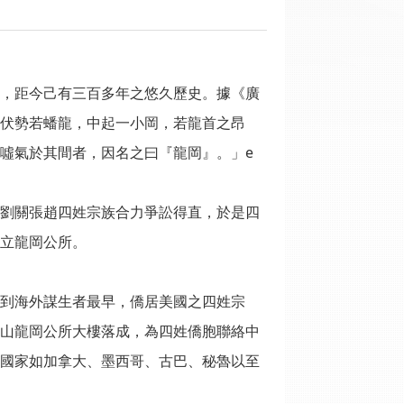
，距今己有三百多年之悠久歷史。據《廣
伏勢若蟠龍，中起一小岡，若龍首之昂
噓氣於其間者，因名之曰『龍岡』。」e
劉關張趙四姓宗族合力爭訟得直，於是四
立龍岡公所。
到海外謀生者最早，僑居美國之四姓宗
山龍岡公所大樓落成，為四姓僑胞聯絡中
國家如加拿大、墨西哥、古巴、秘魯以至