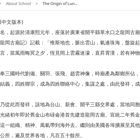
>
About School
>
The Origin of Lun...
供中文版本)
名，起源於清康熙元年，座落於廣東省開平縣單水口之龍岡古廟
龍岡古廟記》記載：「惟斯地也，脈出雲山，氣連珠海，盤旋起
言，當風雨晦冥之夕，恆見岡上雲霧迷濛，直昇霄漢，若有神物
奉三國時代劉備、關羽、張飛、趙雲神像，時廟產為鄰鄉所佔，
結義，四姓聯宗，成為四姓聯絡中心，集謀之處，由此發祥，成
乃從此而發祥，該地為台山、新會、開平三縣交界處，當地同胞
光緒初年即於舊金山布碌侖港首先建造龍岡古廟。宣統二年舊金
這一組織、精神、風氣帶到海外去。繼則由美國各埠擴展至其他
公所，遍及世界各地，凡百五十餘所。