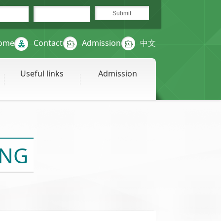
ome
Contact
Admission
中文
Useful links
Admission
ONG