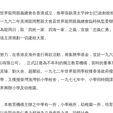
世界龍岡親義總會在香港成立，推舉張鎮漢太平紳士(已故創校
一九六二年美洲龍岡懇親大會及世界龍岡親義總會臨時執監委聯
為龍岡日，取「四姓一家、四海一家」之義，宣揚「忠義仁勇」
張主席籌劃一切建校大業。
努力，在香港及海外進行籌款活動，籌集辦學基金，並於一九六
港)有限公司』，正式註冊為不牟利的獨立教育機構，當時的董
其臻、劉火炎、趙耀組。一九七二年世界龍岡學校獲香港政府撥
學，又獲撥柴灣漁灣邨小學校舍，一九七七年中、小學同時開課
界興辦小學及幼稚園。
，本教育機構主辦之中學有一所，小學兩所，幼稚園一所，培育
以先賢忠義仁勇之精神為立身處世之道，回饋社會。