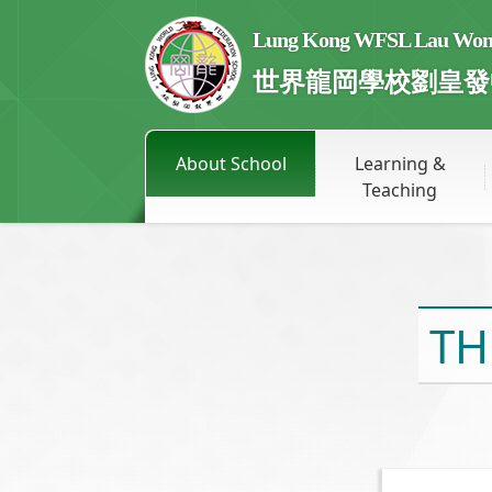
Lung Kong WFSL Lau Wong 
世界龍岡學校劉皇發
About School
Learning &
Teaching
TH