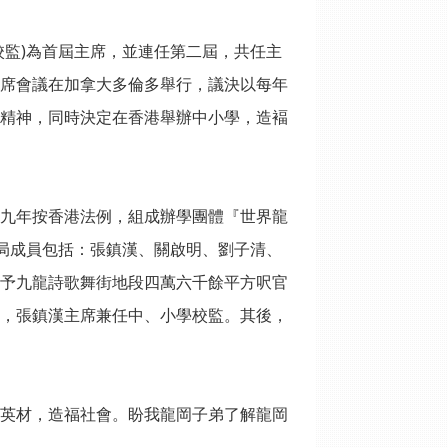
校監)為首屆主席，並連任第二屆，共任主
席會議在加拿大多倫多舉行，議決以每年
精神，同時決定在香港舉辦中小學，造褔
九年按香港法例，組成辦學團體『世界龍
事局成員包括：張鎮漢、關啟明、劉子清、
予九龍詩歌舞街地段四萬六千餘平方呎官
，張鎮漢主席兼任中、小學校監。其後，
英材，造福社會。盼我龍岡子弟了解龍岡