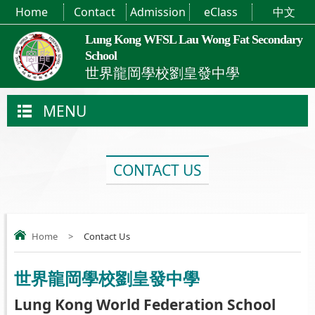
Home
Contact
Admission
eClass
中文
Lung Kong WFSL Lau Wong Fat Secondary
School
世界龍岡學校劉皇發中學
MENU
CONTACT US
Home
>
Contact Us
世界龍岡學校劉皇發中學
Lung Kong World Federation School