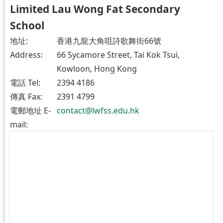
Limited Lau Wong Fat Secondary
School
地址:
香港九龍大角咀詩歌舞街66號
Address:
66 Sycamore Street, Tai Kok Tsui,
Kowloon, Hong Kong
電話 Tel:
2394 4186
傳真 Fax:
2391 4799
電郵地址 E-
contact@lwfss.edu.hk
mail: