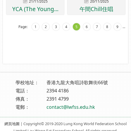
21/11/2025
20/11/2025
YCA (The Young...
午間Chill住唱
Page:
1
2
3
4
5
6
7
8
9
…
學校地址：
香港九龍大角咀詩歌舞街66號
電話：
2394 4186
傳真：
2391 4799
電郵：
contact@lwfss.edu.hk
網頁地圖
| Copyright© 2019-2020 Lung Kong World Federation School
Limited Lau Wong Fat Secondary School. All rights reserved.