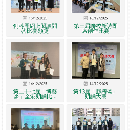
16/12/2025
16/12/2025
創科周網上閱讀問
第三屆聯校新詩即
答比賽頒獎
席創作比賽
14/12/2025
14/12/2025
第二十七屆「博藝
第13屆「鵬程盃」
盃」全港朗誦比...
朗誦大賽