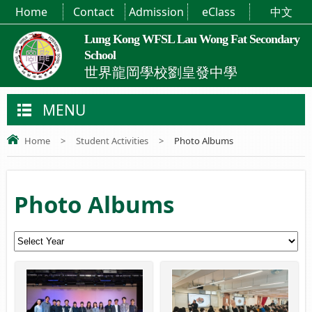
Home
Contact
Admission
eClass
中文
Lung Kong WFSL Lau Wong Fat Secondary
School
世界龍岡學校劉皇發中學
MENU
Home
>
Student Activities
>
Photo Albums
Photo Albums