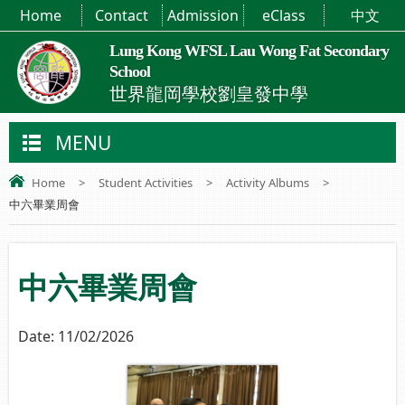
Home
Contact
Admission
eClass
中文
Lung Kong WFSL Lau Wong Fat Secondary
School
世界龍岡學校劉皇發中學
MENU
Home
>
Student Activities
>
Activity Albums
>
中六畢業周會
中六畢業周會
Date:
11/02/2026