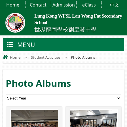
Home
Contact
Admission
eClass
中文
Lung Kong WFSL Lau Wong Fat Secondary
School
世界龍岡學校劉皇發中學
MENU
Home
>
Student Activities
>
Photo Albums
Photo Albums