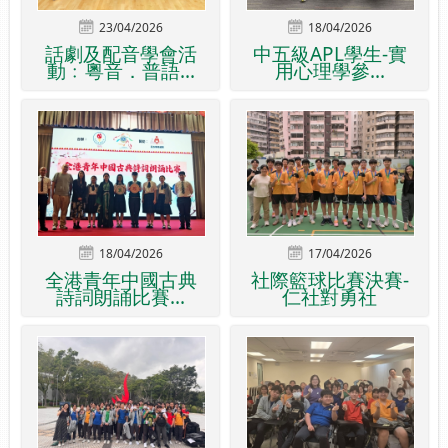
23/04/2026
18/04/2026
話劇及配音學會活
中五級APL學生-實
動﹕粵音．普語...
用心理學參...
18/04/2026
17/04/2026
全港青年中國古典
社際籃球比賽決賽-
詩詞朗誦比賽...
仁社對勇社