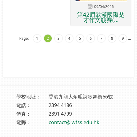
09/04/2026
第42屆武漢國際楚
才作文競賽(...
Page:
1
2
3
4
5
6
7
8
9
…
學校地址：
香港九龍大角咀詩歌舞街66號
電話：
2394 4186
傳真：
2391 4799
電郵：
contact@lwfss.edu.hk