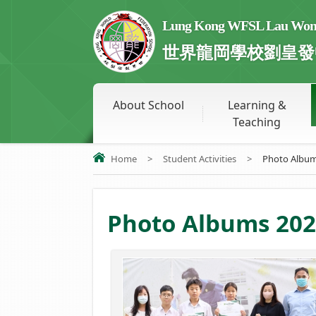
Lung Kong WFSL Lau Wong 
世界龍岡學校劉皇發
About School
Learning &
Teaching
Home
>
Student Activities
>
Photo Albu
Photo Albums 202