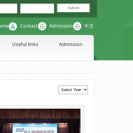
ome
Contact
Admission
中文
Useful links
Admission