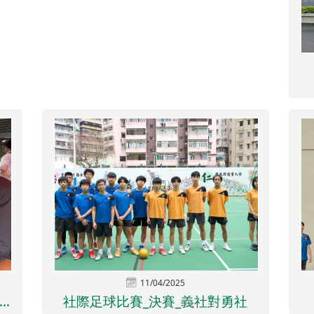
11/04/2025
.
社際足球比賽_決賽_義社對勇社