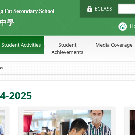
ECLASS
Fat Secondary School
中學
H
Student Activities
Student
Media Coverage
Achievements
ms
4-2025