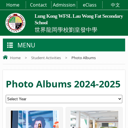
Home
Contact
Admission
eClass
中文
Lung Kong WFSL Lau Wong Fat Secondary
School
世界龍岡學校劉皇發中學
MENU
Home
>
Student Activities
>
Photo Albums
Photo Albums 2024-2025