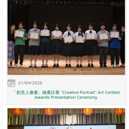
21/04/2026
「創意人像畫」繪畫比賽 "Creative Portrait" Art Contest
Awards Presentation Ceremony