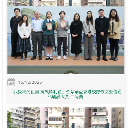
16/12/2025
「我愛我的祖國‧抗戰勝利篇」金紫荊盃香港校際作文暨普通
話朗誦大賽-二等獎