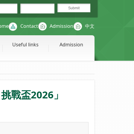
ome
Contact
Admission
中文
Useful links
Admission
挑戰盃2026」