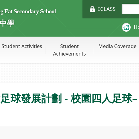
ECLASS
Fat Secondary School
中學
H
Student Activities
Student
Media Coverage
Achievements
球發展計劃 - 校園四人足球– 