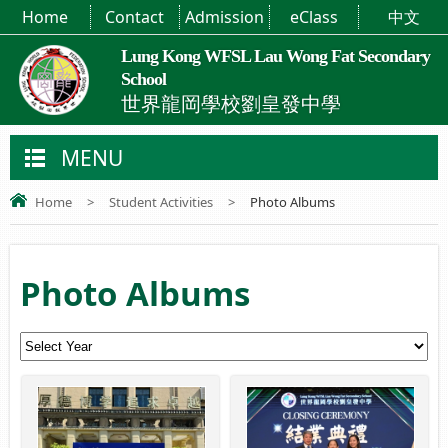
Home
Contact
Admission
eClass
中文
Lung Kong WFSL Lau Wong Fat Secondary
School
世界龍岡學校劉皇發中學
MENU
Home
>
Student Activities
>
Photo Albums
Photo Albums