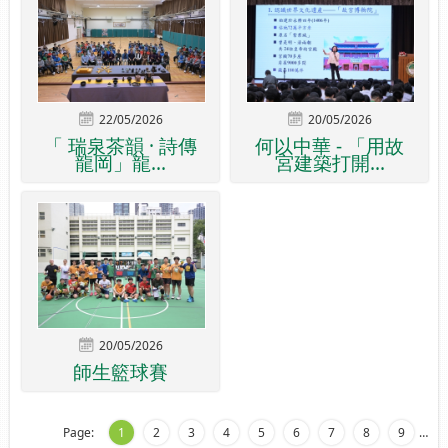
22/05/2026
20/05/2026
「 瑞泉茶韻 · 詩傳
何以中華 - 「用故
龍岡」龍...
宮建築打開...
20/05/2026
師生籃球賽
Page:
1
2
3
4
5
6
7
8
9
…