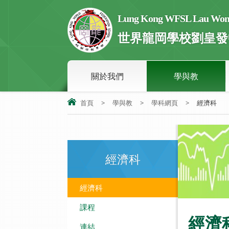
Lung Kong WFSL Lau Wong 
世界龍岡學校劉皇發
關於我們
學與教
首頁
>
學與教
>
學科網頁
>
經濟科
經濟科
經濟科
課程
經濟
連結