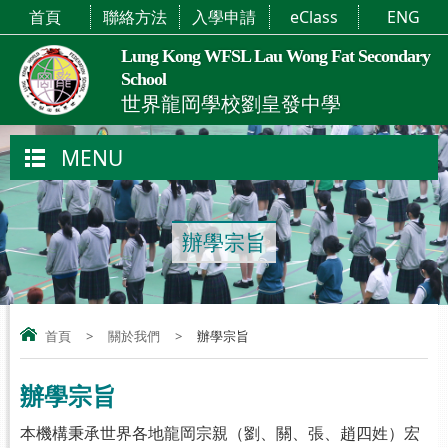
首頁
聯絡方法
入學申請
eClass
ENG
Lung Kong WFSL Lau Wong Fat Secondary
School
世界龍岡學校劉皇發中學
MENU
辦學宗旨
首頁
>
關於我們
>
辦學宗旨
辦學宗旨
本機構秉承世界各地龍岡宗親（劉、關、張、趙四姓）宏