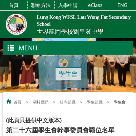
首頁
聯絡方法
入學申請
eClass
ENG
Lung Kong WFSL Lau Wong Fat Secondary
School
世界龍岡學校劉皇發中學
MENU
學生會
首頁
>
關於我們
>
校內組織
>
學生組織
>
學生會
(
此頁只提供中文版本
)
第二十六屆學生會幹事委員會職位名單