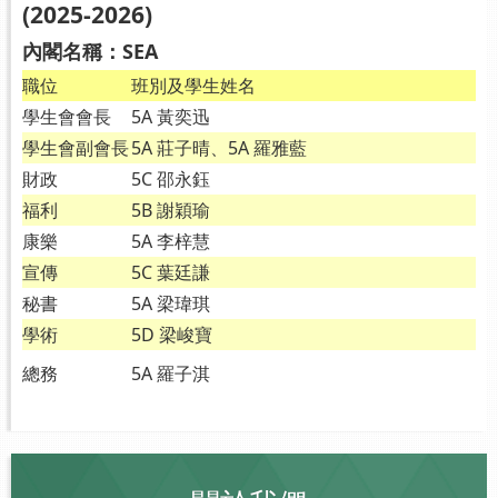
(2025-2026)
內閣名稱：SEA
職位
班別及學生姓名
學生會會長
5A 黃奕迅
學生會副會長
5A 莊子晴、5A 羅雅藍
財政
5C 邵永鈺
福利
5B 謝穎瑜
康樂
5A 李梓慧
宣傳
5C 葉廷謙
秘書
5A 梁瑋琪
學術
5D 梁峻寶
總務
5A 羅子淇