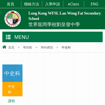
首頁
聯絡方法
入學申請
eClass
ENG
Lung Kong WFSL Lau Wong Fat Secondary
School
世界龍岡學校劉皇發中學
MENU
首頁
>
學與教
>
學科網頁
>
中史科
中史科
中史
科
課程