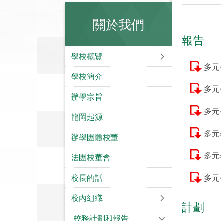
關於我們
報告
學校概覽
多元
學校簡介
多元
辦學宗旨
多元
龍岡起源
多元
辦學團體校董
多元
法團校董會
校長的話
多元
校內組織
計劃
校務計劃和報告