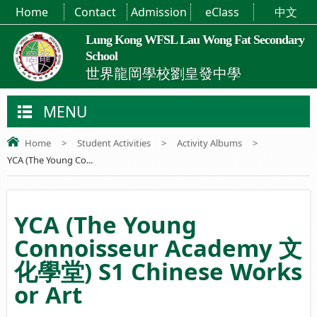
Home
Contact
Admission
eClass
中文
Lung Kong WFSL Lau Wong Fat Secondary
School
世界龍岡學校劉皇發中學
MENU
Home
>
Student Activities
>
Activity Albums
>
YCA (The Young Co...
YCA (The Young
Connoisseur Academy 文
化學堂) S1 Chinese Works
or Art