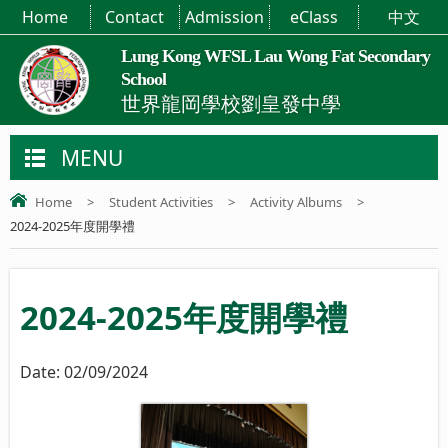
Home
Contact
Admission
eClass
中文
Lung Kong WFSL Lau Wong Fat Secondary
School
世界龍岡學校劉皇發中學
MENU
Home
>
Student Activities
>
Activity Albums
>
2024-2025年度開學禮
2024-2025年度開學禮
Date:
02/09/2024