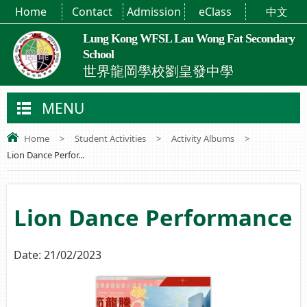
Home
Contact
Admission
eClass
中文
Lung Kong WFSL Lau Wong Fat Secondary
School
世界龍岡學校劉皇發中學
MENU
Home
>
Student Activities
>
Activity Albums
>
Lion Dance Perfor...
Lion Dance Performance
Date:
21/02/2023