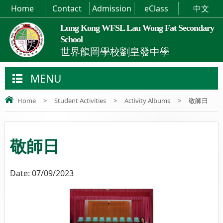
Home
Contact
Admission
eClass
中文
Lung Kong WFSL Lau Wong Fat Secondary
School
世界龍岡學校劉皇發中學
MENU
Home
>
Student Activities
>
Activity Albums
>
敬師日
敬師日
Date:
07/09/2023