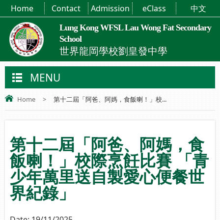
Home
Contact
Admission
eClass
中文
Lung Kong WFSL Lau Wong Fat Secondary
School
世界龍岡學校劉皇發中學
MENU
Home
>
第十二屆「阿爸、阿媽，食飯喇！」校...
第十二屆「阿爸、阿媽，食
飯喇！」校際烹飪比賽 「青
少年萬里送自製愛心便餐世
界紀錄」
Date:
19/11/2025