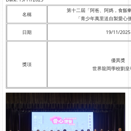
第十二屆「阿爸、阿媽，食飯
名稱
「青少年萬里送自製愛心
日期
19/11/2025
優異獎
獎項
世界龍岡學校劉皇