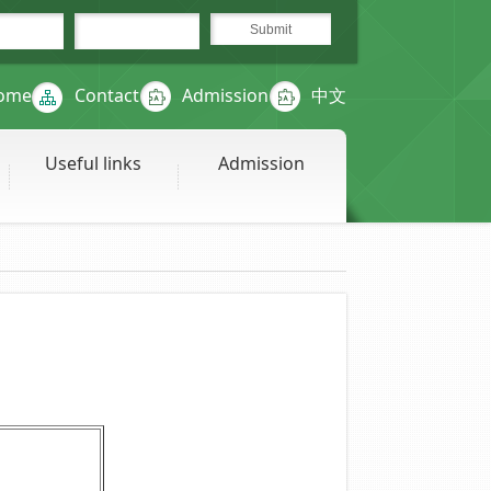
ome
Contact
Admission
中文
Useful links
Admission