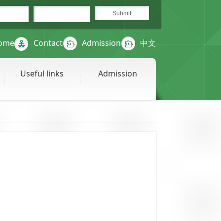
ome
Contact
Admission
中文
Useful links
Admission