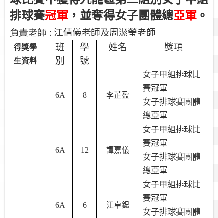
排球賽
冠軍
，並奪得女子團體總
亞軍
。
負責老師 :
江倩儀老師
及周潔瑩老師
班
學
姓名
獎項
得獎學
別
號
生資料
女子甲組排球比
賽冠軍
6A
8
李芷盈
女子排球賽團體
總亞軍
女子甲組排球比
賽冠軍
6A
12
譚嘉儀
女子排球賽團體
總亞軍
女子甲組排球比
賽冠軍
6A
6
江卓鍶
女子排球賽團體