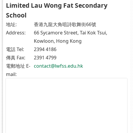
Limited Lau Wong Fat Secondary
School
地址:
香港九龍大角咀詩歌舞街66號
Address:
66 Sycamore Street, Tai Kok Tsui,
Kowloon, Hong Kong
電話 Tel:
2394 4186
傳真 Fax:
2391 4799
電郵地址 E-
contact@lwfss.edu.hk
mail: