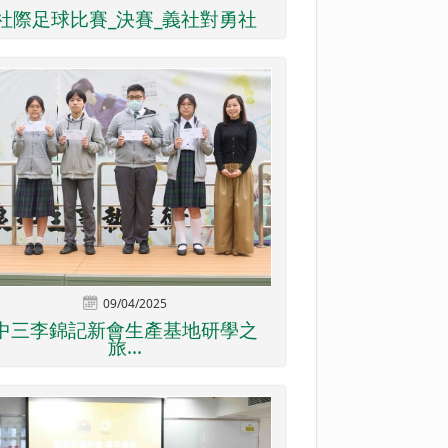
社際足球比賽_決賽_義社對勇社
09/04/2025
中三李錦記新會生產基地研學之
旅...