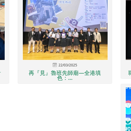
22/03/2025
計
再『見』魯班先師廟—全港填
色：...