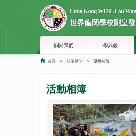
Lung Kong WFSL Lau Wong 
世界龍岡學校劉皇發
關於我們
學與教
首頁
>
校園動態
>
活動相簿
活動相簿