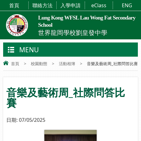
首頁
聯絡方法
入學申請
eClass
ENG
Lung Kong WFSL Lau Wong Fat Secondary
School
世界龍岡學校劉皇發中學
MENU
首頁
>
校園動態
>
活動相簿
>
音樂及藝術周_社際問答比賽
音樂及藝術周_社際問答比
賽
日期:
07/05/2025