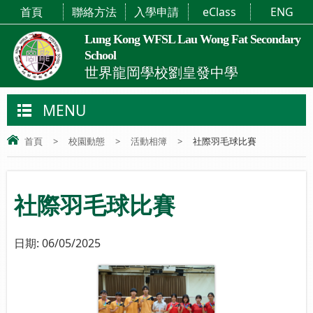
首頁
聯絡方法
入學申請
eClass
ENG
Lung Kong WFSL Lau Wong Fat Secondary
School
世界龍岡學校劉皇發中學
MENU
首頁
>
校園動態
>
活動相簿
>
社際羽毛球比賽
社際羽毛球比賽
日期:
06/05/2025