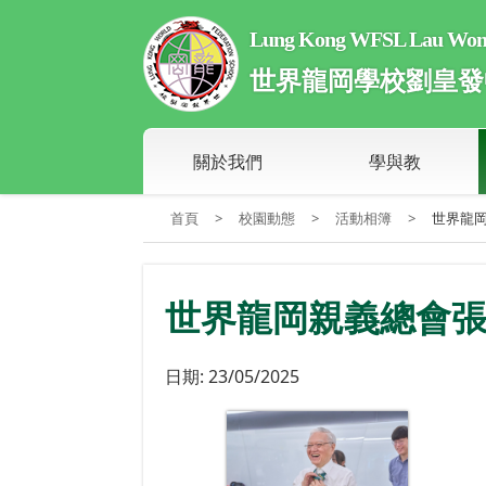
Lung Kong WFSL Lau Wong 
世界龍岡學校劉皇發
關於我們
學與教
首頁
>
校園動態
>
活動相簿
>
世界龍
世界龍岡親義總會
日期:
23/05/2025