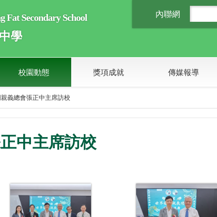
內聯網
Fat Secondary School
中學
校園動態
獎項成就
傳媒報導
岡親義總會張正中主席訪校
張正中主席訪校