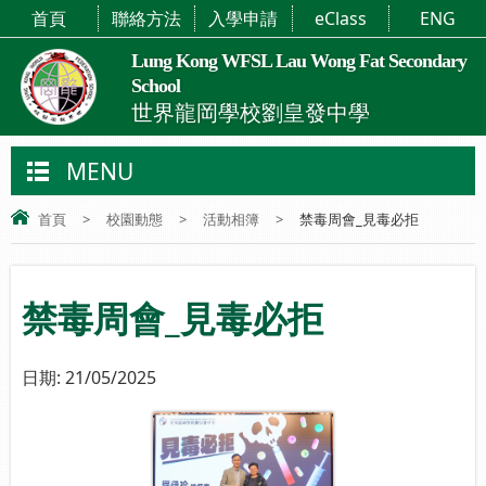
首頁
聯絡方法
入學申請
eClass
ENG
Lung Kong WFSL Lau Wong Fat Secondary
School
世界龍岡學校劉皇發中學
MENU
首頁
>
校園動態
>
活動相簿
>
禁毒周會_見毒必拒
禁毒周會_見毒必拒
日期:
21/05/2025