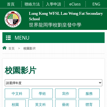
首頁
聯絡方法
入學申請
eClass
ENG
Lung Kong WFSL Lau Wong Fat Secondary
School
世界龍岡學校劉皇發中學
MENU
首頁
>
校園影片
校園影片
中文科
學術
寫作
服務
校園
英文科
藝術
體育