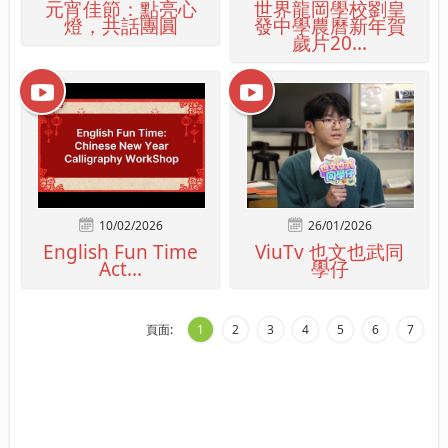
元宵佳節：點亮心
世界龍岡學校劉皇
燈，共話團圓
發中學農曆新年賀
歲片20...
10/02/2026
26/01/2026
English Fun Time
ViuTv 也文也武同
Act...
學仔
頁面:
1
2
3
4
5
6
7