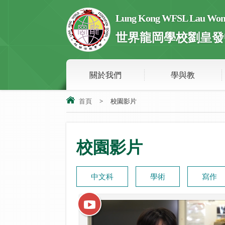
Lung Kong WFSL Lau Wong 
世界龍岡學校劉皇發
關於我們
學與教
首頁
>
校園影片
校園影片
中文科
學術
寫作