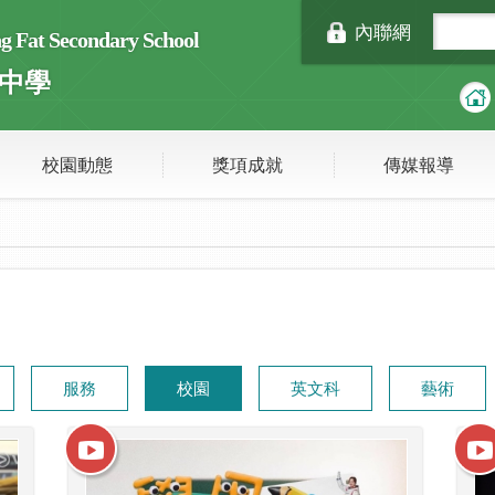
內聯網
Fat Secondary School
中學
校園動態
獎項成就
傳媒報導
服務
校園
英文科
藝術