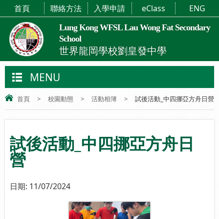
首頁
聯絡方法
入學申請
eClass
ENG
Lung Kong WFSL Lau Wong Fat Secondary
School
世界龍岡學校劉皇發中學
MENU
首頁
>
校園動態
>
活動相簿
>
試後活動_中四挪亞方舟日營
試後活動_中四挪亞方舟日
營
日期:
11/07/2024