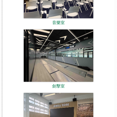
音樂室
劍擊室