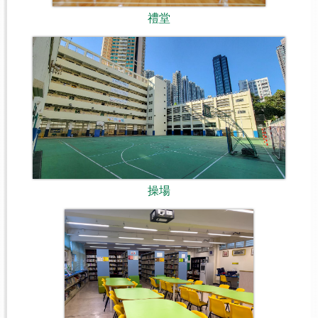
禮堂
操場