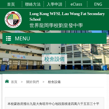
首頁
聯絡方法
入學申請
eClass
ENG
Lung Kong WFSL Lau Wong Fat Secondary
School
世界龍岡學校劉皇發中學
MENU
校舍設備
首頁
>
關於我們
>
校舍設備
本校蒙政府撥出九龍大角咀市中心地段面積達四萬六千五百三十平