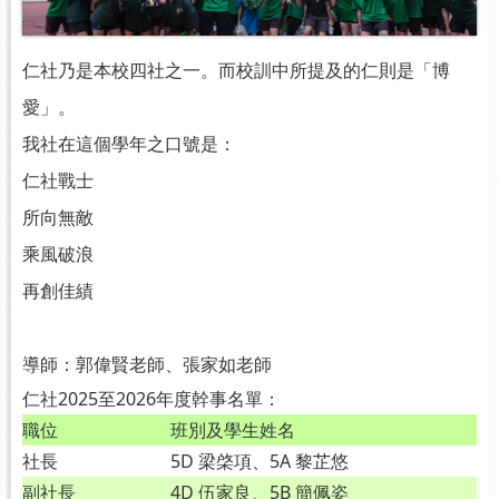
仁社乃是本校四社之一。而校訓中所提及的仁則是「博
愛」。
我社在這個學年之口號是：
仁社戰士
所向無敵
乘風破浪
再創佳績
導師：郭偉賢老師、張家如老師
仁社2025至2026年度幹事名單：
職位
班別及學生姓名
社長
5D 梁棨項、5A 黎芷悠
副社長
4D 伍家良、5B 簡佩姿