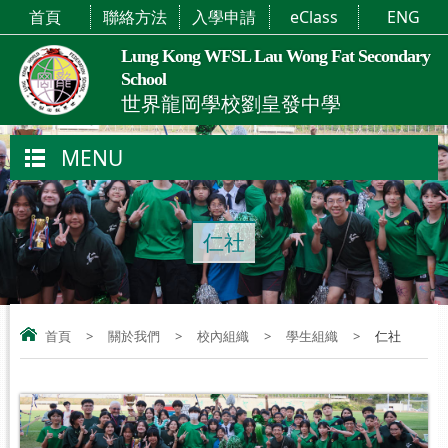
首頁
聯絡方法
入學申請
eClass
ENG
Lung Kong WFSL Lau Wong Fat Secondary
School
世界龍岡學校劉皇發中學
MENU
仁社
首頁
>
關於我們
>
校內組織
>
學生組織
>
仁社