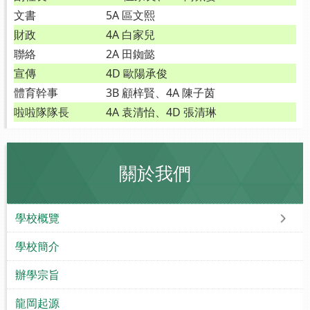
文書
5A 區文熙
財政
4A 白家兒
聯絡
2A 田銣懿
宣傳
4D 歐陽承俊
體育幹事
3B 顧梓賢、4A 陳子茵
啦啦隊隊長
4A 袁清怡、4D 張清琳
關於我們
學校概覽
學校簡介
辦學宗旨
龍岡起源