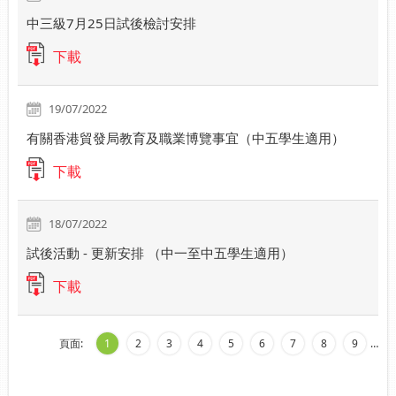
中三級7月25日試後檢討安排
下載
19/07/2022
有關香港貿發局教育及職業博覽事宜（中五學生適用）
下載
18/07/2022
試後活動 - 更新安排 （中一至中五學生適用）
下載
頁面:
1
2
3
4
5
6
7
8
9
…