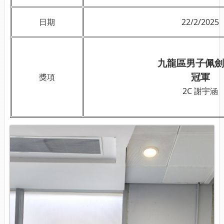
日期
22/2/2025
九龍區男子佩劍
冠軍
獎項
2C 謝宇涵