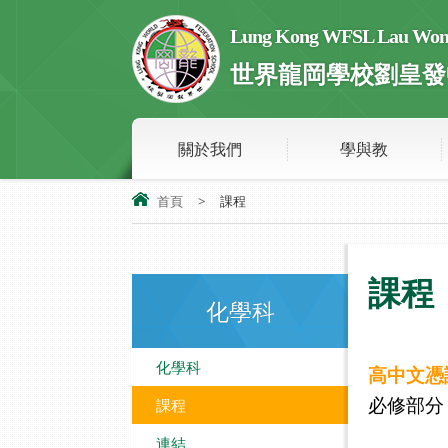
Lung Kong WFSL Lau Wong 
世界龍岡學校劉皇發
關於我們
學與教
首頁
>
課程
課程
化學科
化學科
高中文憑
課程
必修部
連結