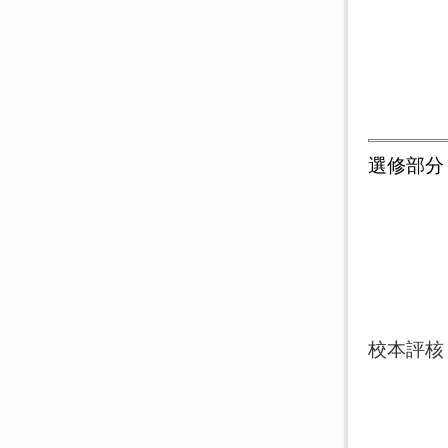
選修部分
校本評
.
.