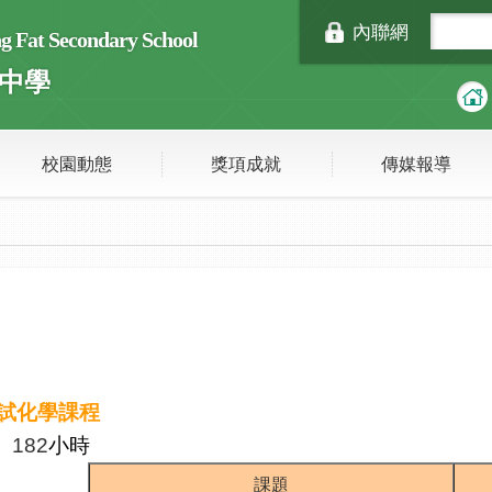
內聯網
Fat Secondary School
中學
校園動態
獎項成就
傳媒報導
試化學課程
分
182
小時
課題