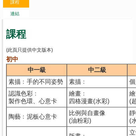
課程
連結
課程
(此頁只提供中文版本)
初中
中一級
中二級
素描﹕手的不同姿勢
素描﹕
個
認識色彩﹕
繪畫﹕
繪
製作色環、心意卡
四格漫畫(水彩)
(
比例與自畫像
靜
陶藝﹕泥板心意卡
(油粉彩)
(
立