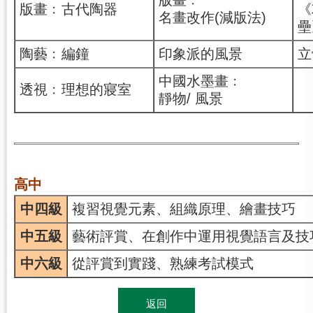
版畫﹕
版畫﹕古代陶器
《
名畫改作(減版法)
壘
陶藝﹕編鐘
印象派的風景
立
中國水墨畫﹕
透視﹕理想的寢室
靜物/ 風景
高中
中四級
複習視覺元素、組織原理、繪畫技巧
中五級
藝術評賞、在創作中運用視覺語言及技
中六級
從評賞到實踐、熟練考試模式
返回