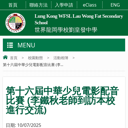
首頁
聯絡方法
入學申請
eClass
ENG
Lung Kong WFSL Lau Wong Fat Secondary
School
世界龍岡學校劉皇發中學
MENU
首頁
>
校園動態
>
活動相簿
>
第十六屆中華少兒電影配音比賽 (李...
第十六屆中華少兒電影配音
比賽 (李鐵秋老師到訪本校
進行交流)
日期:
10/07/2025