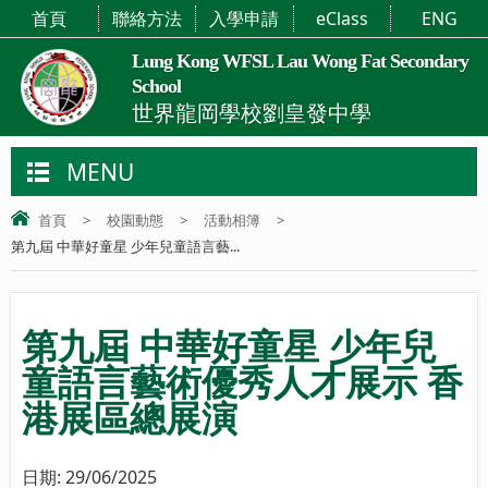
首頁
聯絡方法
入學申請
eClass
ENG
Lung Kong WFSL Lau Wong Fat Secondary
School
世界龍岡學校劉皇發中學
MENU
首頁
>
校園動態
>
活動相簿
>
第九屆 中華好童星 少年兒童語言藝...
第九屆 中華好童星 少年兒
童語言藝術優秀人才展示 香
港展區總展演
日期:
29/06/2025