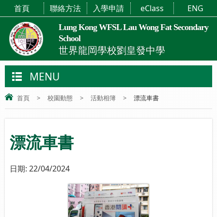
首頁
聯絡方法
入學申請
eClass
ENG
Lung Kong WFSL Lau Wong Fat Secondary
School
世界龍岡學校劉皇發中學
MENU
首頁
>
校園動態
>
活動相簿
>
漂流車書
漂流車書
日期:
22/04/2024