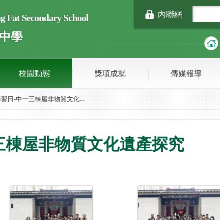
內聯網
Fat Secondary School
中學
校園動態
獎項成就
傳媒報導
習日-中一三棟屋非物質文化...
三棟屋非物質文化遺產探究