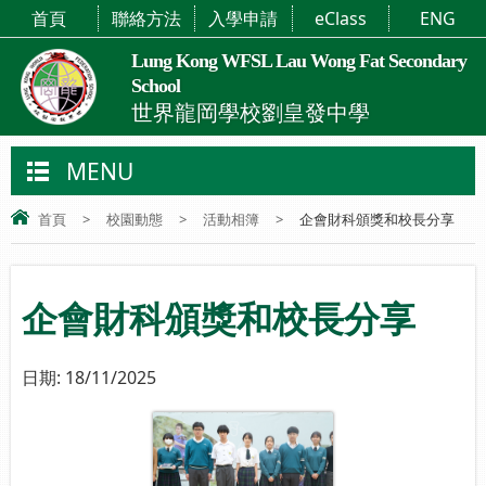
首頁
聯絡方法
入學申請
eClass
ENG
Lung Kong WFSL Lau Wong Fat Secondary
School
世界龍岡學校劉皇發中學
MENU
首頁
>
校園動態
>
活動相簿
>
企會財科頒獎和校長分享
企會財科頒獎和校長分享
日期:
18/11/2025