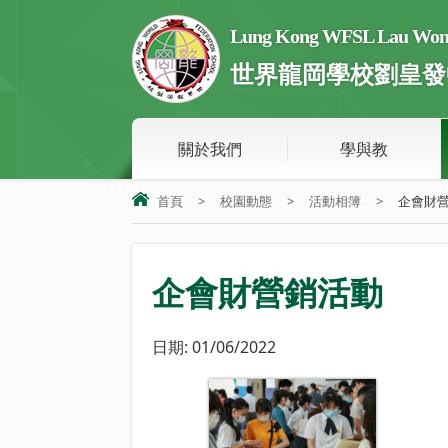
Lung Kong WFSL Lau Wong 
世界龍岡學校劉皇發
關於我們
學與教
首頁
>
校園動態
>
活動相簿
>
企會財
企會財營銷活動
日期:
01/06/2022