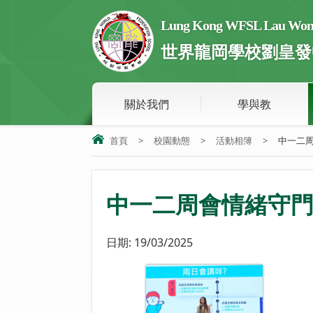
Lung Kong WFSL Lau Wong 
世界龍岡學校劉皇發
關於我們
學與教
首頁
>
校園動態
>
活動相簿
>
中一二
中一二周會情緒守
日期:
19/03/2025